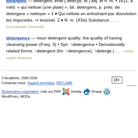
détergent
— détergent, ente [ detɛrʒɑ̃, ɑ̃t ] adj. et n. m. • 1611; a.
méd. « qui nettoie (une plaie) »; lat. detergens, p. prés. de
detergere « nettoyer » 1 ♦ Qui nettoie en entraînant par dissolution
les impuretés. ⇒ lessiviel. 2 ♦ N. m. (XXe) Substance… …
Encyclopédie Universelle
detergency
— noun detergent quality; the quality of having
cleansing power (Freq. 3) • Syn: ↑detergence • Derivationally
related forms: ↑detergent (for: ↑detergence), ↑deterge ( …
Useful
english dictionary
© Academic, 2000-2026
18+
Contactez-nous:
Support technique
,
RÉCLAME
Dictionnaires exportation
, créé sur PHP,
Joomla,
Drupal,
WordPress, MODx.