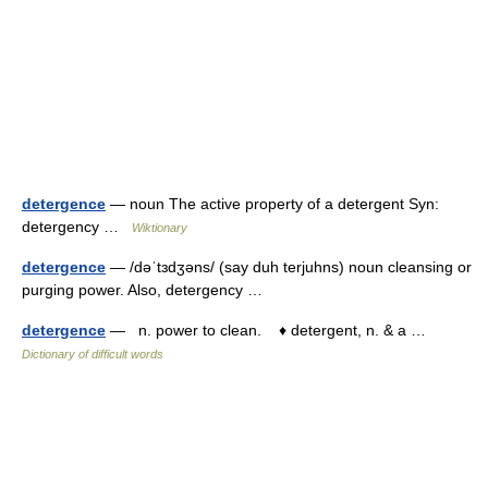
detergence
— noun The active property of a detergent Syn:
detergency …
Wiktionary
detergence
— /dəˈtɜdʒəns/ (say duh terjuhns) noun cleansing or
purging power. Also, detergency …
detergence
— n. power to clean. ♦ detergent, n. & a …
Dictionary of difficult words