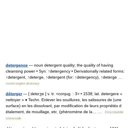
detergence
— noun detergent quality; the quality of having
cleansing power • Syn: ↑detergency • Derivationally related forms:
↑detergent, ↑deterge, ↑detergent (for: ↑detergency), ↑deterge …
Useful english dictionary
déterger
— [ detɛrʒe ] v. tr. <conjug. : 3> • 1538; lat. detergere «
nettoyer » ♦ Techn. Enlever les souillures, les salissures de (une
surface) en les dissolvant, par modification de leurs propriétés d
étalement, de mouillage, etc. (phénomène de la… …
Encyclopédie
Universelle