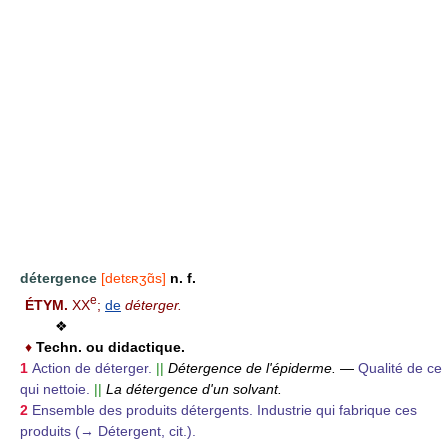
détergence
[detɛʀʒɑ̃s]
n. f.
e
ÉTYM.
XX
;
de
déterger.
❖
♦
Techn. ou didactique.
1
Action de déterger.
||
Détergence de l'épiderme.
—
Qualité de ce
qui nettoie.
||
La détergence d'un solvant.
2
Ensemble des produits détergents. Industrie qui fabrique ces
produits (→ Détergent, cit.).