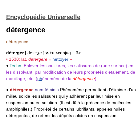
Encyclopédie Universelle
détergence
détergence
déterger
[ detɛrʒe ]
v. tr.
<conjug. : 3>
• 1538;
lat.
detergere
«
nettoyer
»
♦
Techn.
Enlever les souillures, les salissures de (une surface) en
les dissolvant, par modification de leurs propriétés d'étalement, de
mouillage, etc. (
ph
énomène de la
détergence
).
●
détergence
nom féminin
Phénomène permettant d'éliminer d'un
milieu solide les salissures qui y adhèrent par leur mise en
suspension ou en solution. (Il est dû à la présence de molécules
amphiphiles.) Propriété de certains lubrifiants, appelés huiles
détergentes, de retenir les dépôts solides en suspension.