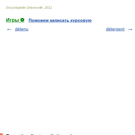
Encyclopédie Universelle
.
2012
.
Игры ⚽
Поможем написать курсовую
détenu
détergent