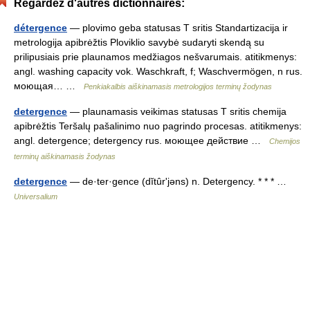
Regardez d'autres dictionnaires:
détergence
— plovimo geba statusas T sritis Standartizacija ir
metrologija apibrėžtis Ploviklio savybė sudaryti skendą su
prilipusiais prie plaunamos medžiagos nešvarumais. atitikmenys:
angl. washing capacity vok. Waschkraft, f; Waschvermögen, n rus.
моющая… …
Penkiakalbis aiškinamasis metrologijos terminų žodynas
detergence
— plaunamasis veikimas statusas T sritis chemija
apibrėžtis Teršalų pašalinimo nuo pagrindo procesas. atitikmenys:
angl. detergence; detergency rus. моющее действие …
Chemijos
terminų aiškinamasis žodynas
detergence
— de·ter·gence (dĭtûrʹjəns) n. Detergency. * * * …
Universalium