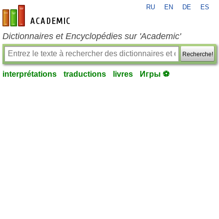
RU
EN
DE
ES
fr-academic.com
Dictionnaires et Encyclopédies sur 'Academic'
Recherche!
interprétations
traductions
livres
Игры ⚽